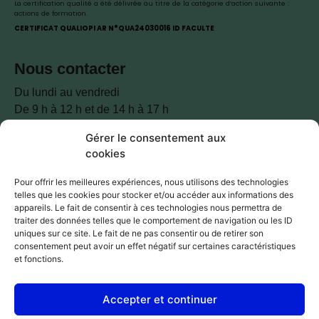
La certification qualité a été délivrée au titre de la catégorie d’action suivante :
actions de formation.
CERTIFICAT QUALIOPI AR N°QUA24030016 ID FACULTE
Nous contacter
Du lundi au vendredi
De 9 h à 12 h et de 14 h à 17 h
Gérer le consentement aux
07 81 85 35 88
cookies
Pour offrir les meilleures expériences, nous utilisons des technologies
telles que les cookies pour stocker et/ou accéder aux informations des
Nos réseaux
appareils. Le fait de consentir à ces technologies nous permettra de
traiter des données telles que le comportement de navigation ou les ID
uniques sur ce site. Le fait de ne pas consentir ou de retirer son
consentement peut avoir un effet négatif sur certaines caractéristiques
et fonctions.
Accepter et continuer