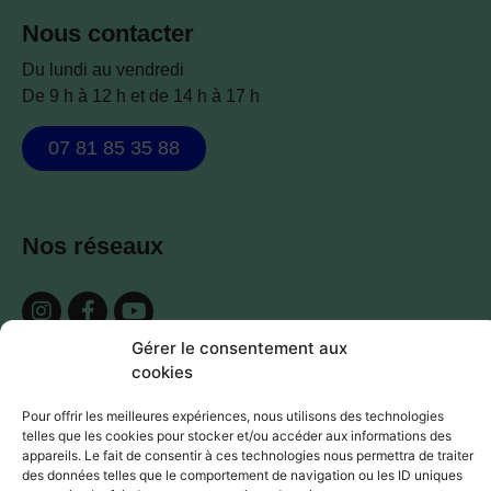
Nous contacter
Du lundi au vendredi
De 9 h à 12 h et de 14 h à 17 h
07 81 85 35 88
Nos réseaux
Gérer le consentement aux
cookies
Pour offrir les meilleures expériences, nous utilisons des technologies
telles que les cookies pour stocker et/ou accéder aux informations des
©ID Faculté 2026 - Tous droits réservés
appareils. Le fait de consentir à ces technologies nous permettra de traiter
des données telles que le comportement de navigation ou les ID uniques
Site réalisé par
Marine Drouart
et
Thomas Ganet