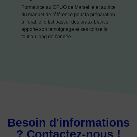
e
Formatrice au CFUO de Marseille et autrice
D
de
du manuel de référence pour la préparation
d
à l’oral, elle fait passer des oraux blancs,
d
apporte son témoignage et ses conseils
n
tout au long de l’année.
e
r
p
Besoin d'informations
? Contactez-nous !