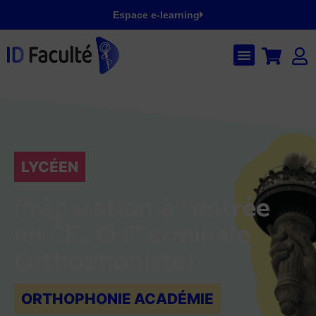
Espace e-learning
LYCÉEN
Préparation à l’entrée
en CFUO (Terminale
Orthophoniste)
ORTHOPHONIE ACADÉMIE